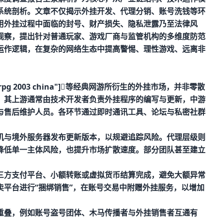
系统剖析。文章不仅揭示外挂开发、代理分销、账号洗钱等环
用外挂过程中面临的封号、财产损失、隐私泄露乃至法律风
观察，提出针对普通玩家、游戏厂商与监管机构的多维度防范
运作逻辑，在复杂的网络生态中提高警惕、理性游戏、远离非
mmorpg 2003 china"]等经典网游所衍生的外挂市场，并非零散
。其上游通常由技术开发者负责外挂程序的编写与更新，中游
与售后维护人员。各环节通过即时通讯工具、论坛与私密社群
机与境外服务器发布更新版本，以规避追踪风险。代理层级则
降低单一主体风险，也提升市场扩散速度。部分团队甚至建立
三方支付平台、小额转账或虚拟货币结算完成，避免大额异常
平台进行“捆绑销售”，在账号交易中附赠外挂服务，以增加
重叠，例如账号盗号团体、木马传播者与外挂销售者互通有