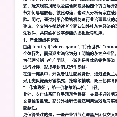
式、玩家现实风险以及综合防范路径四个方面展开
节如何层层嵌套、彼此勾连，也深入分析玩家在使
险。同时，通过对平台监管机制与行业治理现状的
建议。全文旨在帮助读者全面认知外挂灰色经济的
法软件，共同维护公平健康的虚拟世界秩序。
1、产业链结构透视
围绕entity["video_game","传奇世界","
个体行为，而是逐步演化为分工明确的灰色产业链
为代理分销与推广团队，下游则是具体的销售渠道
进行对接，形成半封闭式运作网络。
在这一链条中，开发者往往隐藏身份，通过虚拟主
采用类似微商分销模式，按等级抽成，既
三亿体育
“工作室联盟”，统一价格策略与推广口径。
此外，支付体系同样呈现灰色特征。交易多通过第
交易触发监管。部分外挂销售者还利用游戏账号买卖
隐蔽性。
更值得关注的是，一些产业链节点与黑产团伙交叉