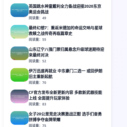
英国跳水神童戴利全力备战迎接2020东京
奥运会挑战
阅读量：49
最终幻想7：重返米德加的命运交响与星球
救赎之战传奇再临篇章史
阅读量：55
山东辽宁八强门票归属悬念升级球迷期待迎
来最终对决
阅读量：52
伊万迅速再就业 中东豪门二选一 或回伊朗
旧主重新起航
阅读量：70
CF官方发布全新更新内容 多款新武器技能
上线 全面提升玩家体验
阅读量：83
女子20公里竞走决赛激战正酣 选手们奋勇
拼搏争夺金牌荣耀
阅读量：75